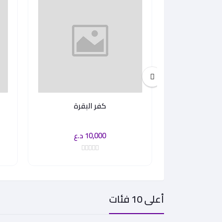
كفر البقرة
10,000 د.ع
أعلى 10 فئات