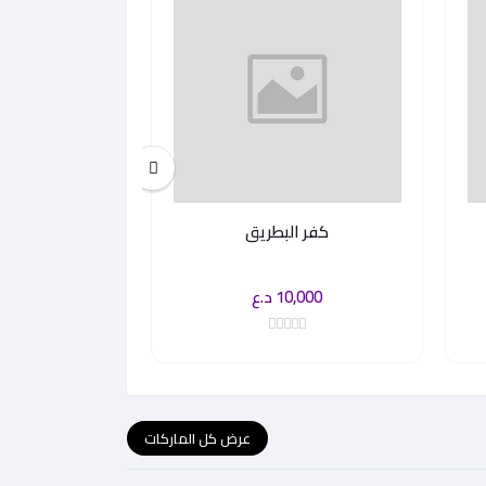
كفر البطريق
كفر 
10,000 د.ع
10,000 
عرض كل الماركات