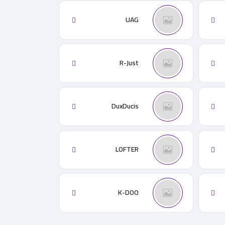
UAG
R-Just
DuxDucis
LOFTER
K-DOO