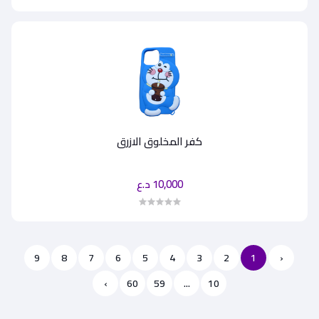
كفر المخلوق الازرق
10,000 د.ع
9
8
7
6
5
4
3
2
1
‹
›
60
59
...
10