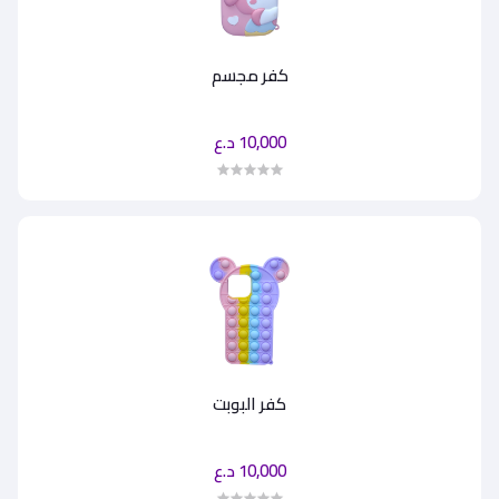
كفر مجسم
10,000 د.ع
كفر البوبت
10,000 د.ع