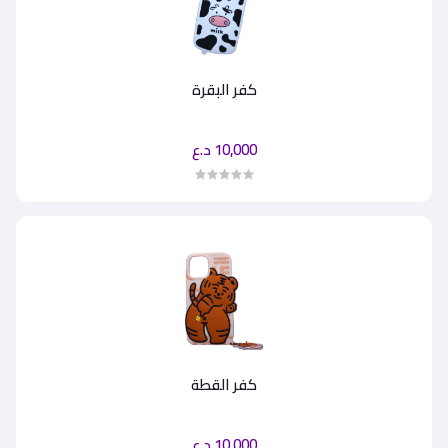
كفر البقرة
10,000 د.ع
كفر القطة
10,000 د.ع