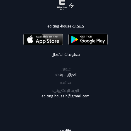
منتجات editing-house
معلومات الاتصال
عنوان:
العراق - بغداد
هاتف:
البريد الإلكتروني:
editing.house.h@gmail..com
حسابي