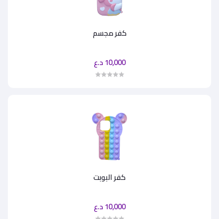
كفر مجسم
10,000 د.ع
كفر البوبت
10,000 د.ع