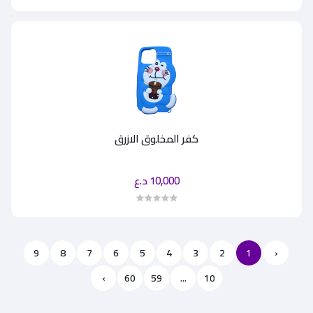
كفر المخلوق الازرق
10,000 د.ع
9
8
7
6
5
4
3
2
1
‹
›
60
59
...
10