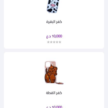
كفر البقرة
10,000 د.ع
كفر القطة
10,000 د.ع