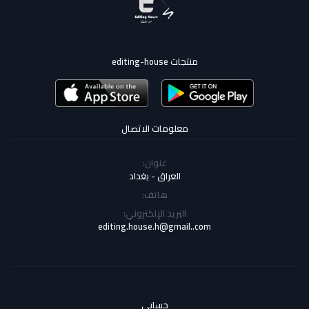
منتجات editing-house
معلومات الاتصال
عنوان:
العراق - بغداد
هاتف:
البريد الإلكتروني:
editing.house.h@gmail..com
حسابي