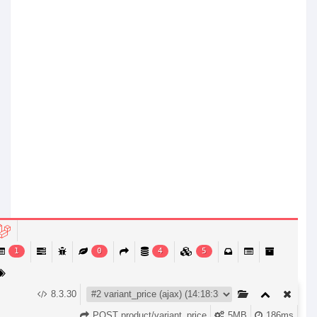
1
0
4
5
8.3.30
الصفحة الرئيسية
التصنيفات
إشعارات
Account
عربة التسوق (
0
)
POST product/variant_price
5MB
186ms