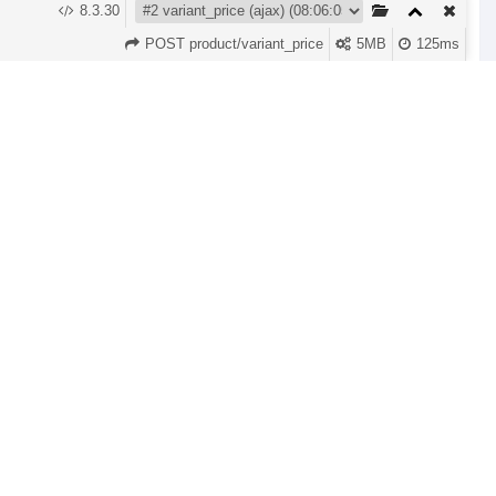
8.3.30
الصفحة الرئيسية
التصنيفات
إشعارات
Account
عربة التسوق (
0
)
POST product/variant_price
5MB
125ms
كفر نحيف
(0 المراجعات)
الماركة:
Spigen
السعر:
15,000 د.ع
/pc
نوع الجهاز:
Samsung S23 Ultra
Samsung S24 Ultra