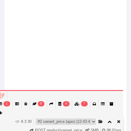
1
0
4
7
8.3.30
الصفحة الرئيسية
التصنيفات
إشعارات
Account
عربة التسوق (
0
)
POST product/variant_price
5MB
98.01ms