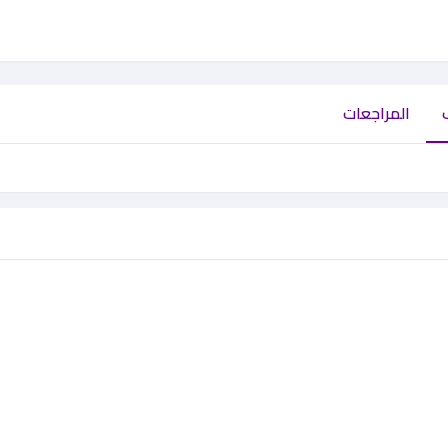
المراجعات
تجات ذات صله