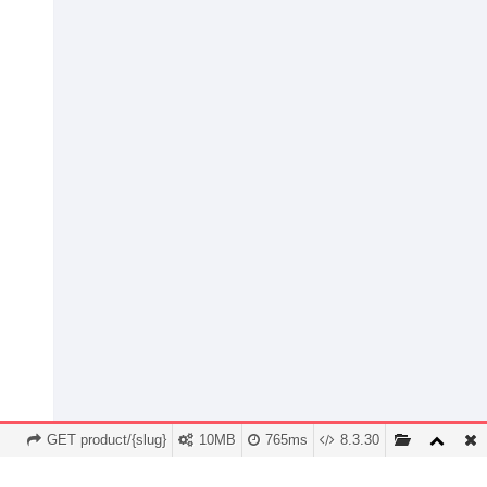
GET product/{slug}
10MB
765ms
8.3.30