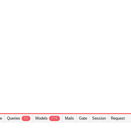
te
Queries
Models
Mails
Gate
Session
Request
52
276