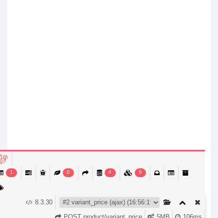
1
0
4
9
8.3.30
الصفحة الرئيسية
التصنيفات
إشعارات
Account
عربة التسوق (
0
)
POST product/variant_price
5MB
106ms