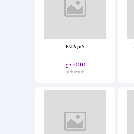
كفر BMW
20,000 د.ع