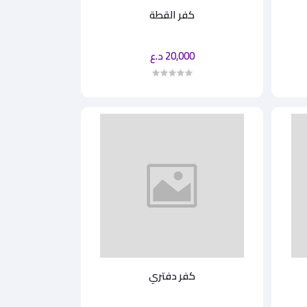
كفر القطة
20,000 د.ع
كفر دفتري