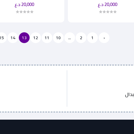
20,000 د.ع
20,000 د.ع
15
14
13
12
11
10
...
2
1
‹
بدال