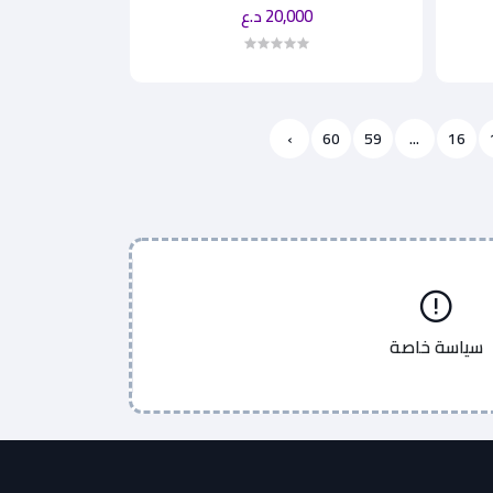
20,000 د.ع
›
60
59
...
16
سياسة خاصة