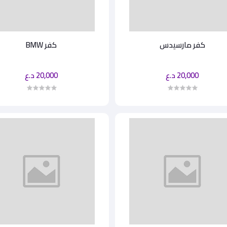
كفر مارسيدس
كفر BMW
20,000 د.ع
20,000 د.ع