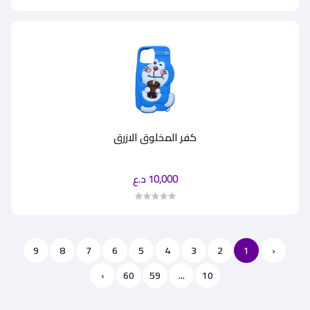
كفر المخلوق الازرق
10,000 د.ع
9
8
7
6
5
4
3
2
1
‹
›
60
59
...
10