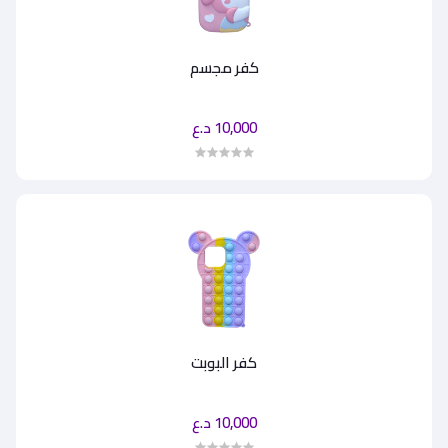
كفر مجسم
10,000 د.ع
كفر البوبت
10,000 د.ع