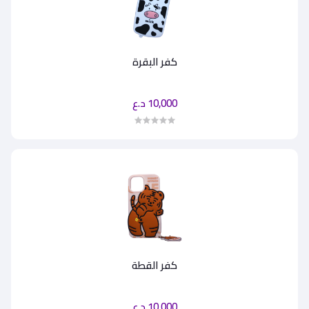
كفر البقرة
10,000 د.ع
كفر القطة
10,000 د.ع